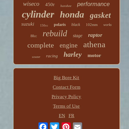
wiseco
performance
450r
banshee
cylinder
honda
gasket
suzuki
polaris
black
102mm
works
150cc
rebuild
raptor
stage
88cc
athena
complete
engine
harley
motor
racing
scooter
Big Bore Kit
Contact Form
Privacy Policy
Terms of Use
EN
FR