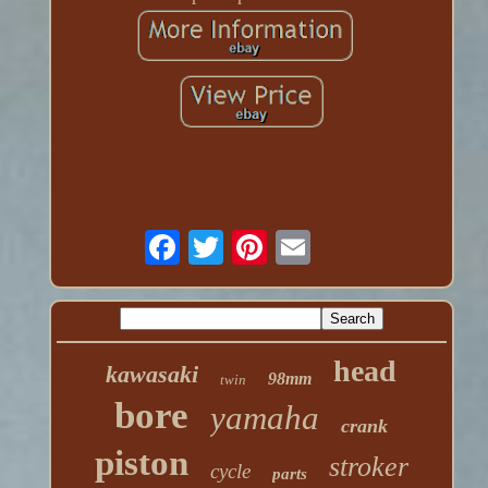
head
kawasaki
98mm
twin
bore
yamaha
crank
piston
stroker
cycle
parts