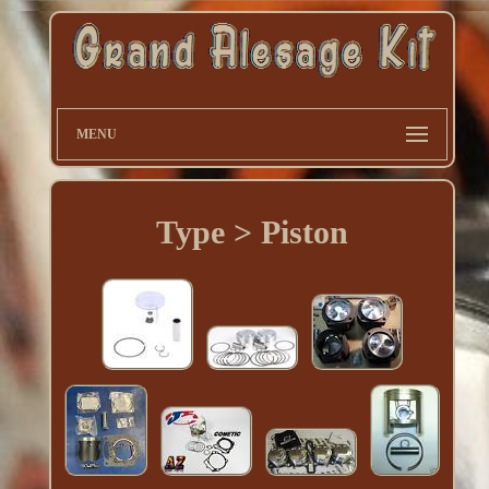
MENU
Type > Piston