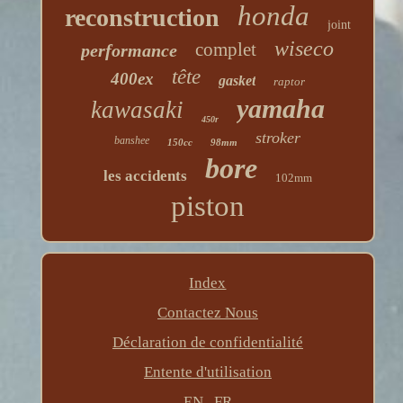
honda
reconstruction
joint
wiseco
complet
performance
tête
400ex
gasket
raptor
yamaha
kawasaki
450r
stroker
banshee
150cc
98mm
bore
les accidents
102mm
piston
Index
Contactez Nous
Déclaration de confidentialité
Entente d'utilisation
EN
FR