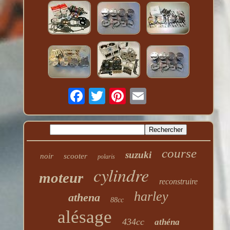
course
suzuki
noir
scooter
polaris
cylindre
moteur
reconstruire
harley
athena
88cc
alésage
434cc
athéna