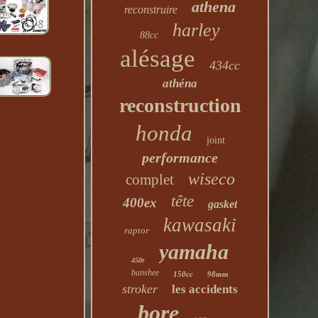
athena
reconstruire
harley
88cc
alésage
434cc
athéna
reconstruction
honda
joint
performance
wiseco
complet
tête
400ex
gasket
kawasaki
raptor
yamaha
450r
banshee
150cc
98mm
stroker
les accidents
bore