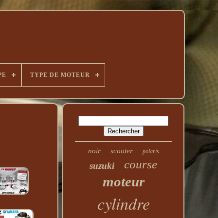
PE
TYPE DE MOTEUR
noir
scooter
polaris
course
suzuki
moteur
cylindre