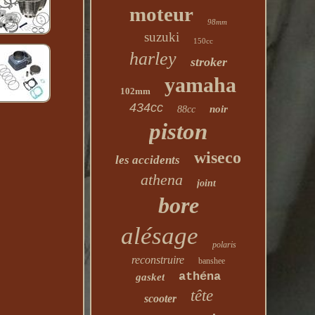
moteur
98mm
suzuki
150cc
harley
stroker
yamaha
102mm
434cc
noir
88cc
piston
wiseco
les accidents
athena
joint
bore
alésage
polaris
reconstruire
banshee
athéna
gasket
tête
scooter