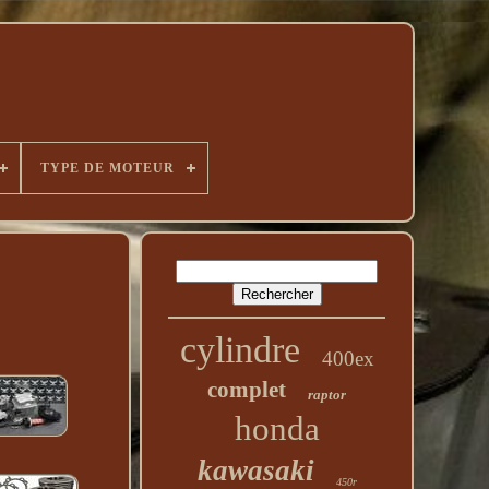
TYPE DE MOTEUR
cylindre
400ex
complet
raptor
honda
kawasaki
450r