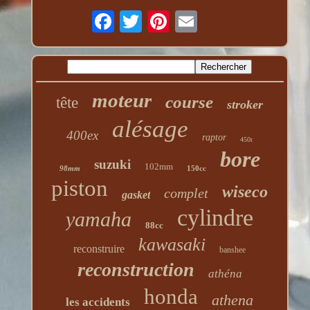
moteur
course
tête
stroker
alésage
400ex
raptor
450r
bore
suzuki
102mm
98mm
150cc
piston
wiseco
complet
gasket
cylindre
yamaha
88cc
kawasaki
reconstruire
banshee
reconstruction
athéna
honda
athena
les accidents