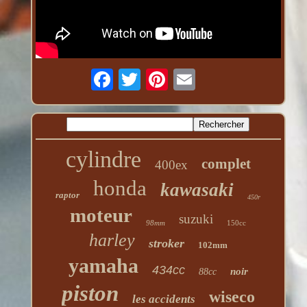
cylindre
complet
400ex
honda
kawasaki
raptor
450r
moteur
suzuki
98mm
150cc
harley
stroker
102mm
yamaha
434cc
noir
88cc
piston
wiseco
les accidents