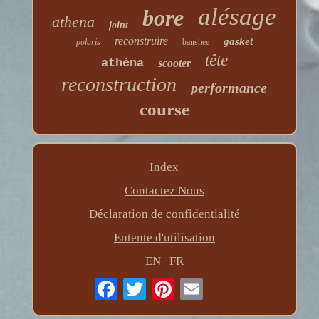
alésage
bore
athena
joint
reconstruire
gasket
polaris
banshee
tête
athéna
scooter
reconstruction
performance
course
Index
Contactez Nous
Déclaration de confidentialité
Entente d'utilisation
EN
FR