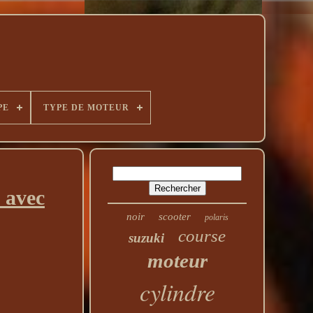
PE
TYPE DE MOTEUR
 avec
noir
scooter
polaris
course
suzuki
moteur
cylindre