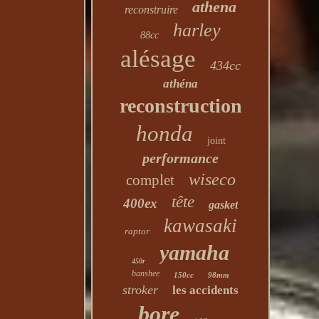
athena
reconstruire
harley
88cc
alésage
434cc
athéna
reconstruction
honda
joint
performance
wiseco
complet
tête
400ex
gasket
kawasaki
raptor
yamaha
450r
banshee
150cc
98mm
stroker
les accidents
bore