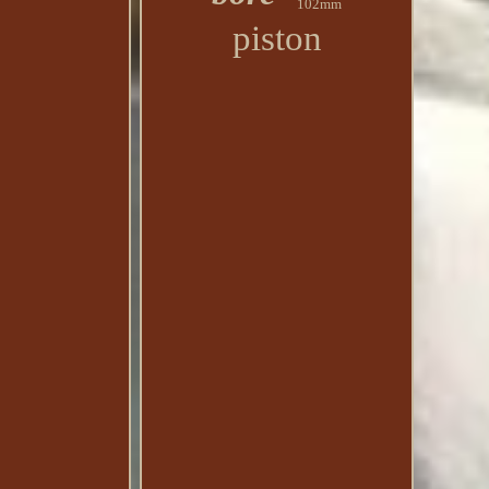
102mm
piston