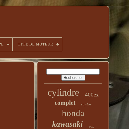
PE
TYPE DE MOTEUR
cylindre
400ex
complet
raptor
honda
kawasaki
450r