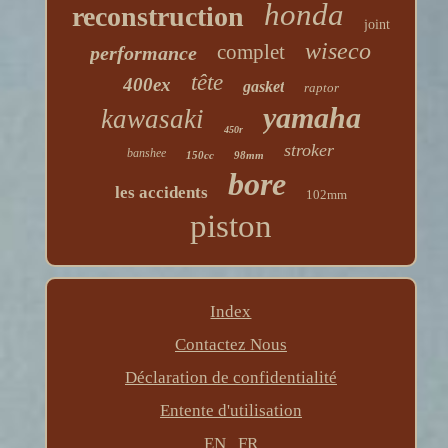
honda
reconstruction
joint
wiseco
complet
performance
tête
400ex
gasket
raptor
yamaha
kawasaki
450r
stroker
banshee
150cc
98mm
bore
les accidents
102mm
piston
Index
Contactez Nous
Déclaration de confidentialité
Entente d'utilisation
EN
FR