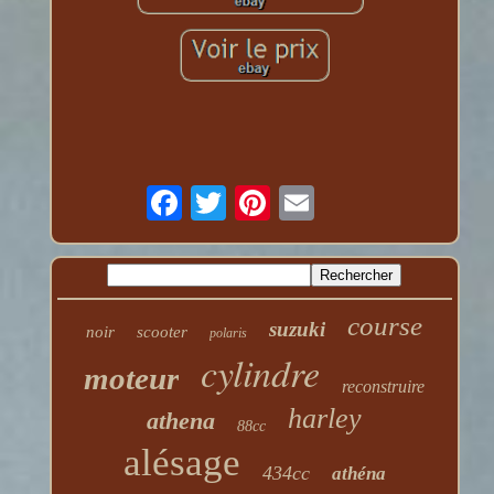
course
suzuki
noir
scooter
polaris
cylindre
moteur
reconstruire
harley
athena
88cc
alésage
434cc
athéna