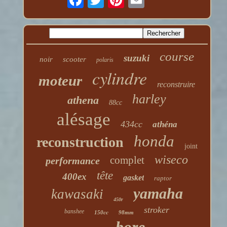
course
suzuki
noir
scooter
polaris
cylindre
moteur
reconstruire
harley
athena
88cc
alésage
434cc
athéna
honda
reconstruction
joint
wiseco
complet
performance
tête
400ex
gasket
raptor
yamaha
kawasaki
450r
stroker
banshee
150cc
98mm