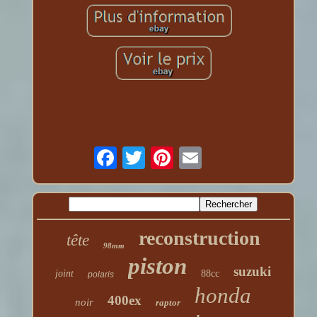
reconstruction
tête
98mm
piston
suzuki
joint
88cc
polaris
honda
400ex
noir
raptor