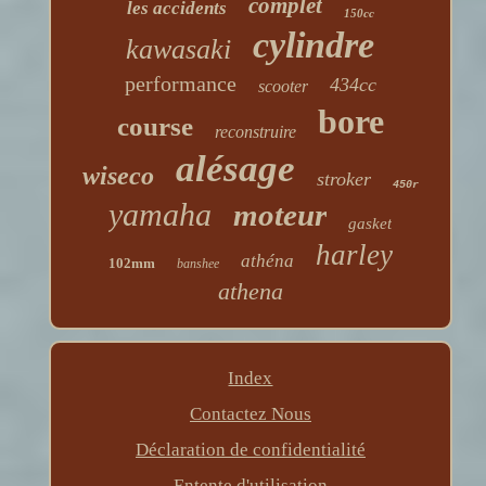
complet
les accidents
150cc
cylindre
kawasaki
performance
434cc
scooter
bore
course
reconstruire
alésage
wiseco
stroker
450r
yamaha
moteur
gasket
harley
athéna
102mm
banshee
athena
Index
Contactez Nous
Déclaration de confidentialité
Entente d'utilisation