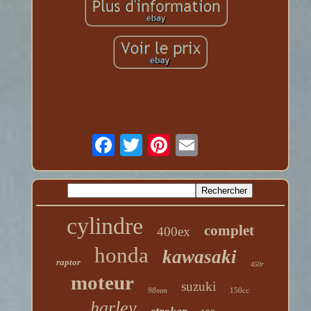
cylindre
complet
400ex
honda
kawasaki
raptor
450r
moteur
suzuki
98mm
150cc
harley