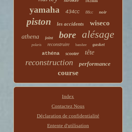
stroker
102mm
yamaha
434cc
noir
88cc
piston
wiseco
les accidents
alésage
bore
athena
joint
reconstruire
gasket
polaris
banshee
tête
athéna
scooter
reconstruction
performance
course
Index
Contactez Nous
Déclaration de confidentialité
Entente d'utilisation