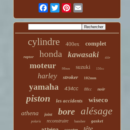
cylindre
complet
400ex
honda
kawasaki
raptor
450r
moteur
suzuki
98mm
150cc
harley
stroker
102mm
yamaha
434cc
noir
88cc
piston
wiseco
les accidents
alésage
bore
athena
joint
reconstruire
gasket
polaris
banshee
tête
athéna
scooter