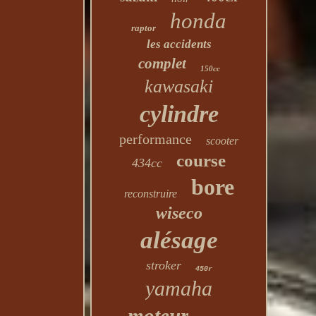
honda
raptor
les accidents
complet
150cc
kawasaki
cylindre
performance
scooter
course
434cc
bore
reconstruire
wiseco
alésage
stroker
450r
yamaha
moteur