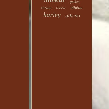
gasket
athéna
102mm
banshee
harley
athena