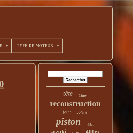
E
TYPE DE MOTEUR
0
tête
98mm
reconstruction
joint
polaris
piston
88cc
suzuki
400ex
noir