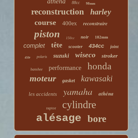
athena
88cc
98mm
reconstruction
harley
course
400ex
reconstruire
piston
noir
102mm
150cc
tête
complet
434cc
scooter
joint
wiseco
suzuki
stroker
polaris
450r
honda
performance
banshee
moteur
kawasaki
gasket
yamaha
athéna
les accidents
cylindre
raptor
alésage
bore