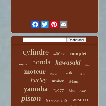
cylindre
complet
400ex
honda
kawasaki
raptor
450r
moteur
suzuki
98mm
150cc
harley
stroker
102mm
yamaha
434cc
noir
88cc
piston
wiseco
les accidents