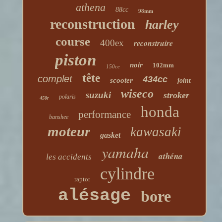
athena
88cc
98mm
reconstruction
harley
course
400ex
reconstruire
piston
noir
102mm
150cc
tête
complet
434cc
scooter
joint
wiseco
suzuki
stroker
polaris
450r
honda
performance
banshee
moteur
kawasaki
gasket
yamaha
athéna
les accidents
cylindre
raptor
alésage
bore