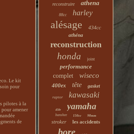
athena
reconstruire
harley
88cc
alésage
434cc
athéna
reconstruction
honda
joint
performance
wiseco
complet
co. Le kit
tête
400ex
gasket
esoin pour
kawasaki
raptor
 pilotes à la
yamaha
n pour amener
450r
mmandée
banshee
150cc
98mm
Segments de
stroker
les accidents
bore