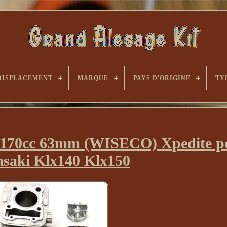
DISPLACEMENT
MARQUE
PAYS D'ORIGINE
TY
 170cc 63mm (WISECO) Xpedite p
saki Klx140 Klx150