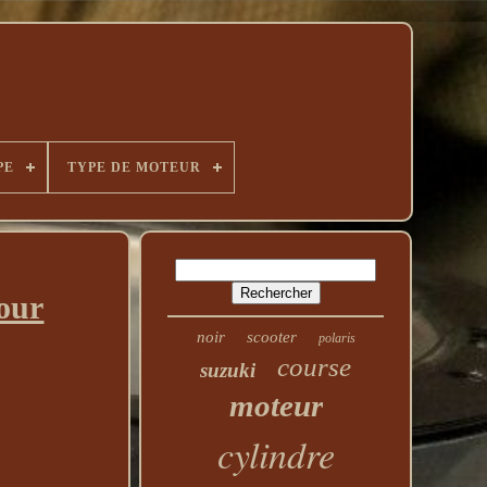
PE
TYPE DE MOTEUR
our
noir
scooter
polaris
course
suzuki
moteur
cylindre