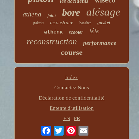
wiseco
les accidents
alésage
bore
athena
joint
reconstruire
gasket
polaris
banshee
tête
athéna
scooter
reconstruction
performance
course
Index
Contactez Nous
Déclaration de confidentialité
Entente d'utilisation
EN
FR