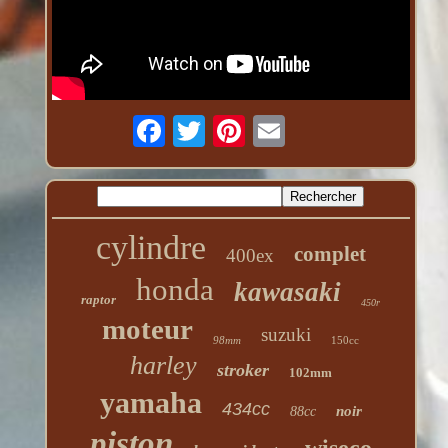
cylindre
complet
400ex
honda
kawasaki
raptor
450r
moteur
suzuki
98mm
150cc
harley
stroker
102mm
yamaha
434cc
noir
88cc
piston