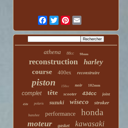
athena
88cc
98mm
reconstruction
harley
course
400ex
reconstruire
piston
noir
102mm
150cc
tête
complet
434cc
scooter
joint
wiseco
suzuki
stroker
polaris
450r
honda
performance
banshee
moteur
kawasaki
gasket