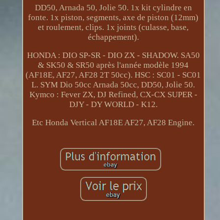
DD50, Arnada 50, Jolie 50. 1x kit cylindre en
fonte. 1x piston, segments, axe de piston (12mm)
et roulement, clips. 1x joints (culasse, base,
échappement).
HONDA : DIO SP-SR - DIO ZX - SHADOW. SA50
& SK50 & SR50 après l'année modèle 1994
(AF18E, AF27, AF28 2T 50cc). HSC : SC01 - SC01
L. SYM Dio 50cc Arnada 50cc, DD50, Jolie 50.
Kymco : Fever ZX, DJ Refined, CX-CX SUPER -
DJY - DY WORLD - K12.
Etc Honda Vertical AF18E AF27, AF28 Engine.