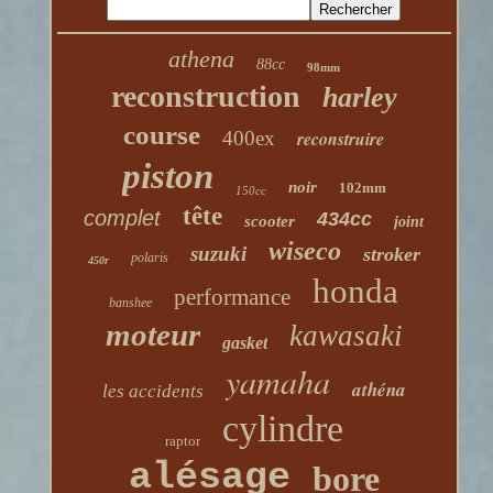
athena
88cc
98mm
reconstruction
harley
course
400ex
reconstruire
piston
noir
102mm
150cc
tête
complet
434cc
scooter
joint
wiseco
suzuki
stroker
polaris
450r
honda
performance
banshee
moteur
kawasaki
gasket
yamaha
athéna
les accidents
cylindre
raptor
alésage
bore