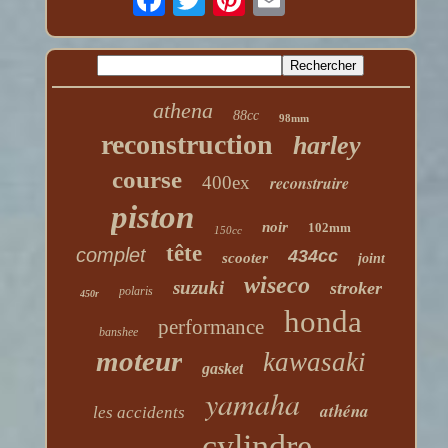
athena
88cc
98mm
reconstruction
harley
course
400ex
reconstruire
piston
noir
102mm
150cc
tête
complet
434cc
scooter
joint
wiseco
suzuki
stroker
polaris
450r
honda
performance
banshee
moteur
kawasaki
gasket
yamaha
athéna
les accidents
cylindre