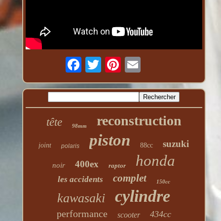
reconstruction
tête
98mm
piston
suzuki
joint
88cc
polaris
honda
400ex
noir
raptor
complet
les accidents
150cc
cylindre
kawasaki
performance
434cc
scooter