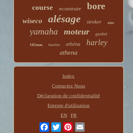
bore
course
reconstruire
alésage
wiseco
stroker
450r
yamaha
moteur
gasket
harley
athéna
102mm
banshee
athena
Index
Contactez Nous
Déclaration de confidentialité
Entente d'utilisation
EN
FR