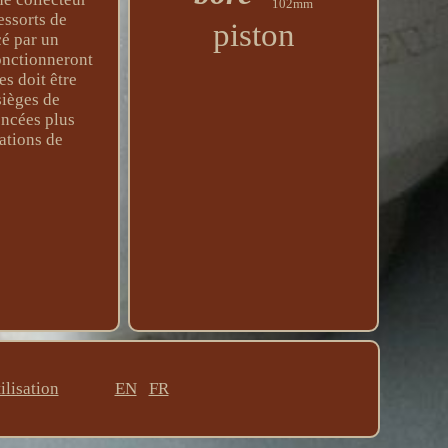
102mm
essorts de
piston
cé par un
fonctionneront
s doit être
sièges de
oncées plus
ations de
ilisation
EN
FR