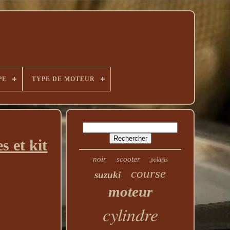
PE
TYPE DE MOTEUR
 et kit
noir
scooter
polaris
course
suzuki
moteur
cylindre