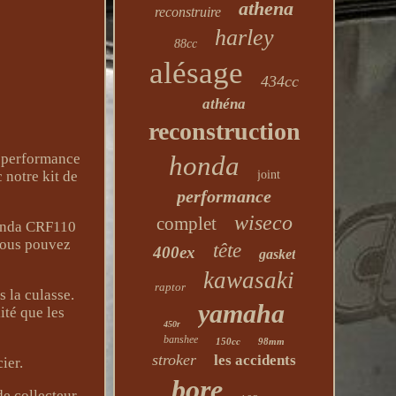
athena
reconstruire
harley
88cc
alésage
434cc
athéna
reconstruction
honda
e performance
joint
 notre kit de
performance
wiseco
complet
Honda CRF110
 vous pouvez
tête
400ex
gasket
kawasaki
raptor
 la culasse.
yamaha
ité que les
450r
banshee
150cc
98mm
stroker
les accidents
ier.
bore
de collecteur