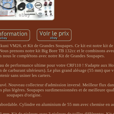
uni VM26, et Kit de Grandes Soupapes. Ce kit est notre kit d
Nous prenons notre kit Big Bore TB 132cc et le combinons avec
s nous le complétons avec notre Kit de Grandes Soupapes.
iveau de performance ultime pour votre CRF110 ! S'adapte aux 
on de carburant ultérieurs). Le plus grand alésage (55 mm) que
btenir sans usiner les carters.
é. Nouveau collecteur d'admission inversé. Meilleur flux dans
s plus légères. Soupapes surdimensionnées et de meilleure qual
soupapes d'origine.
ix abordable. Cylindre en aluminium de 55 mm avec chemise en ac
mm. Kit de gicleurs avec 3 gicleurs de tailles différentes. Kit 