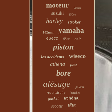
moteur
98mm
suzuki
150cc
harley
stroker
yamaha
102mm
434cc
noir
88cc
piston
wiseco
les accidents
athena
joint
bore
alésage
polaris
reconstruire
banshee
athéna
gasket
tête
scooter