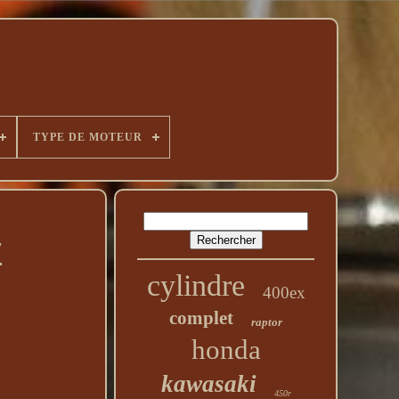
TYPE DE MOTEUR
7
cylindre
400ex
complet
raptor
honda
kawasaki
450r