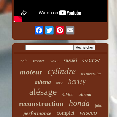
course
suzuki
noir
scooter
polaris
cylindre
moteur
reconstruire
harley
athena
88cc
alésage
434cc
athéna
honda
reconstruction
joint
wiseco
complet
performance