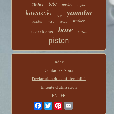
tête
400ex
gasket
raptor
yamaha
kawasaki
450r
stroker
banshee
150cc
98mm
bore
les accidents
102mm
piston
Index
Contactez Nous
Déclaration de confidentialité
Entente d'utilisation
EN
FR