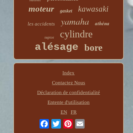
banshee
moteur
kawasaki
gasket
yamaha
athéna
les accidents
cylindre
raptor
alésage
bore
Index
Contactez Nous
Déclaration de confidentialité
Entente d'utilisation
EN
FR