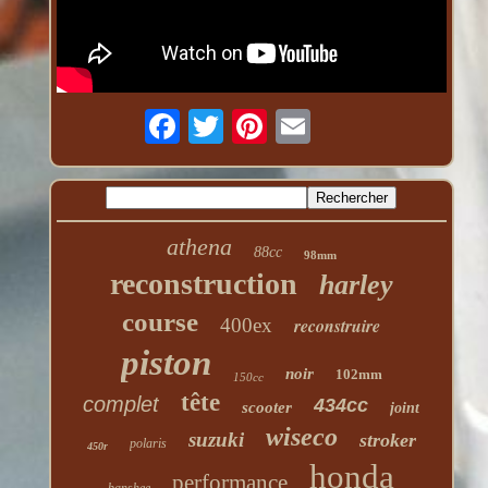
athena
88cc
98mm
reconstruction
harley
course
400ex
reconstruire
piston
noir
102mm
150cc
tête
complet
434cc
scooter
joint
wiseco
suzuki
stroker
polaris
450r
honda
performance