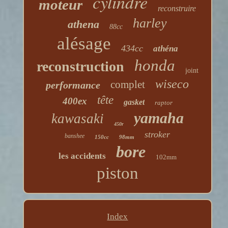
cylindre
moteur
reconstruire
harley
athena
88cc
alésage
434cc
athéna
honda
reconstruction
joint
wiseco
complet
performance
tête
400ex
gasket
raptor
yamaha
kawasaki
450r
stroker
banshee
150cc
98mm
bore
les accidents
102mm
piston
Index