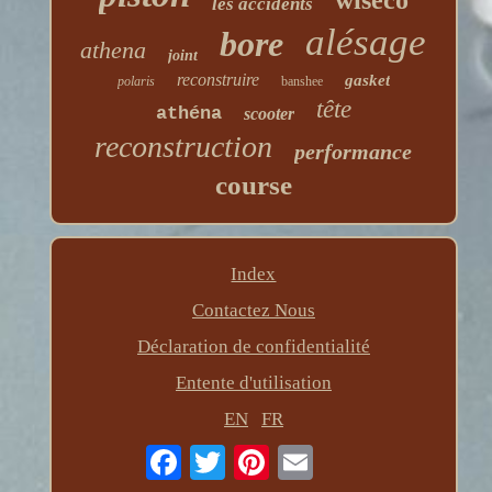
wiseco
les accidents
alésage
bore
athena
joint
reconstruire
gasket
polaris
banshee
tête
athéna
scooter
reconstruction
performance
course
Index
Contactez Nous
Déclaration de confidentialité
Entente d'utilisation
EN
FR