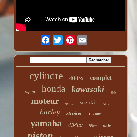
cylindre
complet
400ex
honda
kawasaki
raptor
450r
moteur
suzuki
98mm
150cc
harley
stroker
102mm
yamaha
434cc
noir
88cc
piston