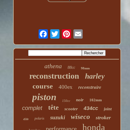
athena
88cc
98mm
reconstruction
harley
course
400ex
reconstruire
piston
noir
102mm
150cc
tête
complet
434cc
scooter
joint
wiseco
suzuki
stroker
polaris
450r
honda
performance