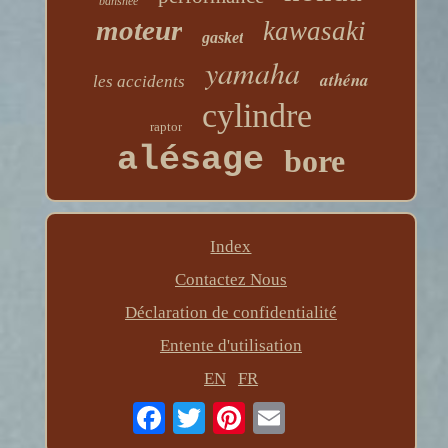
banshee
moteur
kawasaki
gasket
yamaha
athéna
les accidents
cylindre
raptor
alésage
bore
Index
Contactez Nous
Déclaration de confidentialité
Entente d'utilisation
EN
FR