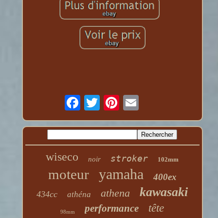
wiseco
stroker
noir
102mm
yamaha
moteur
400ex
kawasaki
athena
434cc
athéna
tête
performance
98mm