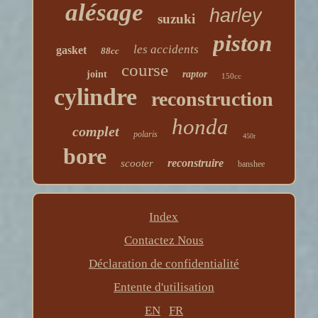
alésage
harley
suzuki
piston
les accidents
gasket
88cc
course
joint
raptor
150cc
cylindre
reconstruction
honda
complet
polaris
450r
bore
reconstruire
scooter
banshee
Index
Contactez Nous
Déclaration de confidentialité
Entente d'utilisation
EN
FR