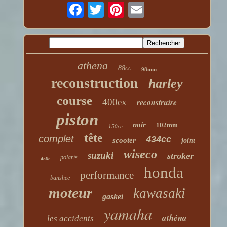
athena
88cc
98mm
reconstruction
harley
course
400ex
reconstruire
piston
noir
102mm
150cc
tête
complet
434cc
scooter
joint
wiseco
suzuki
stroker
polaris
450r
honda
performance
banshee
moteur
kawasaki
gasket
yamaha
athéna
les accidents