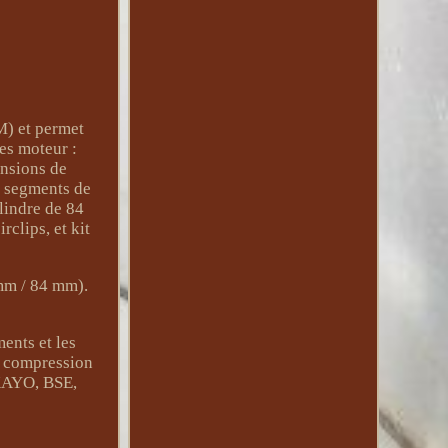
M) et permet
es moteur :
ensions de
2 segments de
lindre de 84
clips, et kit
 mm / 84 mm).
ents et les
a compression
 KAYO, BSE,