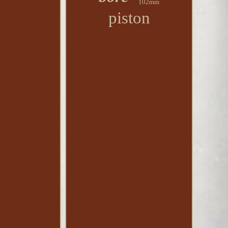
102mm
piston