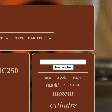
PE
TYPE DE MOTEUR
 NC250
noir
scooter
polaris
course
suzuki
moteur
cylindre