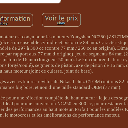
aut moteur est conçu pour les moteurs Zongshen NC250 (ZS177M
 grâce à un ensemble cylindre et piston de 84 mm. Caractéristiqu
ndrée de 297 à 300 cc (contre 77 mm / 250 cc en origine). Dim
ore par rapport aux 77 mm d’origine), jeu de segments 84 mm (
e piston de 16 mm (longueur 50 mm). Le kit comprend : bloc cy
s forgé/coulé), segments de piston, axe de piston de 16 mm, cir
u haut moteur (joint de culasse, joint de base).
orgés avec cylindres revêtus de Nikasil chez OTOM (options 82
formance big bore, et non d’une taille standard OEM (77 mm).
ée pour une réfection complète du haut moteur ; le jeu des segm
s. Idéal pour une conversion NC250 en 300 cc, pour restaurer l
nner des performances au haut moteur. Parfait pour les modèles
n, le motocross et les améliorations de performance moteur.