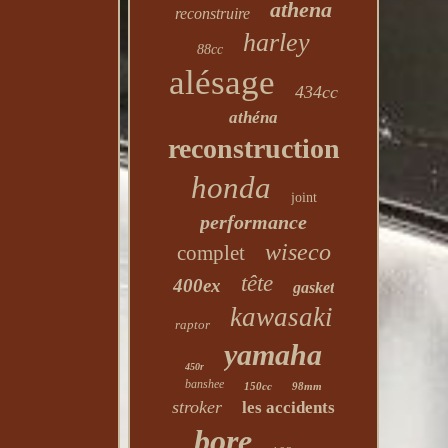
athena
reconstruire
harley
88cc
alésage
434cc
athéna
reconstruction
honda
joint
performance
wiseco
complet
tête
400ex
gasket
kawasaki
raptor
yamaha
450r
banshee
150cc
98mm
stroker
les accidents
bore