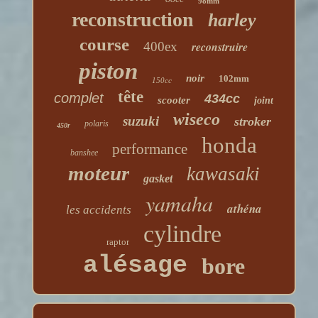
98mm
reconstruction
harley
course
400ex
reconstruire
piston
noir
102mm
150cc
tête
complet
434cc
scooter
joint
wiseco
suzuki
stroker
polaris
450r
honda
performance
banshee
moteur
kawasaki
gasket
yamaha
athéna
les accidents
cylindre
raptor
alésage
bore