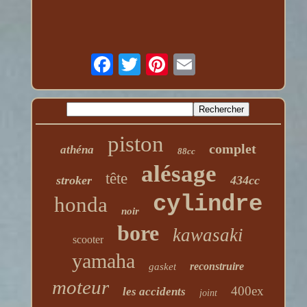
piston
complet
athéna
88cc
alésage
tête
stroker
434cc
cylindre
honda
noir
bore
kawasaki
scooter
yamaha
reconstruire
gasket
moteur
400ex
les accidents
joint