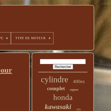
PE
TYPE DE MOTEUR
pour
cylindre
400ex
complet
raptor
honda
kawasaki
450r