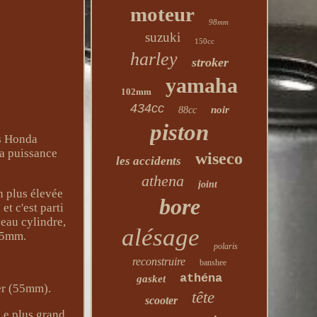
moteur
98mm
suzuki
150cc
harley
stroker
yamaha
102mm
434cc
noir
88cc
piston
s Honda
a puissance
wiseco
les accidents
athena
joint
n plus élevée
bore
et c'est parti
veau cylindre,
alésage
 55mm.
polaris
reconstruire
banshee
athéna
gasket
er (55mm).
tête
scooter
Le plus grand