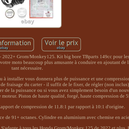
 - 2022+ Grom/Monkey125. Kit big bore TBparts 149cc pour le
votre moto beaucoup plus amusante à conduire en ajoutant de l
tant nécessaire.
au à installer vous donnera plus de puissance et une compressio
e fraisage du carter - il suffit de le fixer, de régler (non inclus) 
uter de la puissance ou si vous avez simplement besoin d'un nou
e moteur. Piston de haute qualité, forgé, haute compression de
Rapport de compression de 11.8:1 par rapport à 10:1 d'origine.
ence de 91+ octanes. Cylindre en aluminium avec chemise en aci
 ! S'adapte à tous les Honda Grom/Monkey 125 de 2022 et plus. 