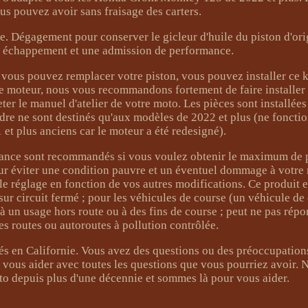
us pouvez avoir sans fraisage des carters.
le. Dégagement pour conserver le gicleur d'huile du piston d'ori
n échappement et une admission de performance.
 si vous pouvez remplacer votre piston, vous pouvez installer ce k
re moteur, nous vous recommandons fortement de faire installer 
er le manuel d'atelier de votre moto. Les pièces sont installée
ndre ne sont destinés qu'aux modèles de 2022 et plus (ne foncti
et plus anciens car le moteur a été redesigné).
ance sont recommandés si vous voulez obtenir le maximum de 
our éviter une condition pauvre et un éventuel dommage à votre
 le réglage en fonction de vos autres modifications. Ce produit e
ur circuit fermé ; pour les véhicules de course (un véhicule de
é à un usage hors route ou à des fins de course ; peut ne pas rép
s routes ou autoroutes à pollution contrôlée.
isés en Californie. Vous avez des questions ou des préoccupation
 vous aider avec toutes les questions que vous pourriez avoir
oto depuis plus d'une décennie et sommes là pour vous aider.