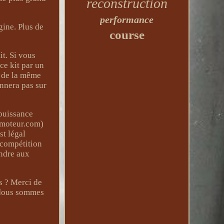
reconstruction
performance
gine. Plus de
course
it. Si vous
ce kit par un
s de la même
onnera pas sur
puissance
 moteur.com)
st légal
 compétition
ondre aux
s ? Merci de
. Nous sommes