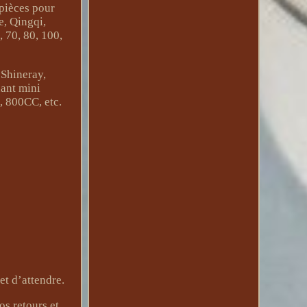
pièces pour
e, Qingqi,
 70, 80, 100,
 Shineray,
uant mini
 800CC, etc.
et d’attendre.
s retours et