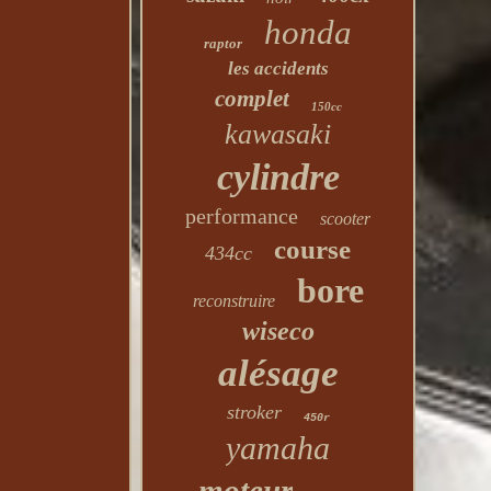
honda
raptor
les accidents
complet
150cc
kawasaki
cylindre
performance
scooter
course
434cc
bore
reconstruire
wiseco
alésage
stroker
450r
yamaha
moteur