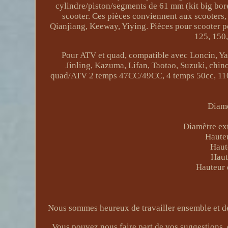
cylindre/piston/segments de 61 mm (kit big bo
scooter. Ces pièces conviennent aux scooters
Qianjiang, Keeway, Yiying. Pièces pour scooter po
125, 150
Pour ATV et quad, compatible avec Loncin, Ya
Jinling, Kazuma, Lifan, Taotao, Suzuki, chino
quad/ATV 2 temps 47CC/49CC, 4 temps 50cc, 110
Diamè
Diamètre ext
Haute
Haut
Haut
Hauteur 
Nous sommes heureux de travailler ensemble et de 
Vous pouvez nous faire part de vos suggestions,