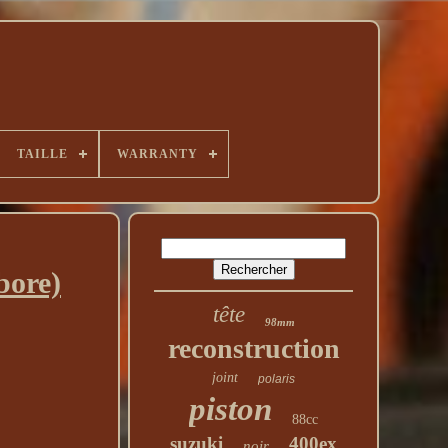
TAILLE
WARRANTY
bore)
tête
98mm
reconstruction
joint
polaris
piston
88cc
suzuki
400ex
noir