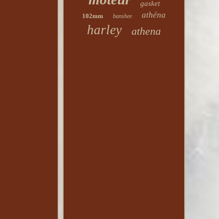
gasket
athéna
102mm
banshee
harley
athena