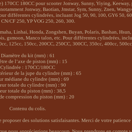
re) 170CC 180CC pour scooter Jonway, Sunny, Yiying, Keeway, 
, notamment Jonway, Baotian, Jmstar, Sym, Sunny, Znen, Wangy
ur différentes cylindrées, incluant Jog 50, 90, 100, GY6 50, 60,
, CN/CF 250, YP VOG 250, 260, 300.
maha, Linhai, Honda, Zongshen, Buyan, Polaris, Bashan, Hsun,
is, gsmoon, Manco talon, etc. Pour différentes cylindrées, incl
cc, 125cc, 150cc, 200CC, 250CC, 300CC, 350cc, 400cc, 500cc,
Diamètre du kit (mm) : 61
tre de l’axe de piston (mm) : 15
Cylindrée : 170CC/180CC
érieur de la jupe du cylindre (mm) : 65
ur médiane du cylindre (mm) : 69
eur totale du cylindre (mm) : 90
eur totale du piston (mm) : 38,5
de compression du piston (mm) : 20
Contenu du colis.
proposer des solutions satisfaisantes. Merci de votre patience 
 que nous apprécierions beaucoup. Nous prendrons en compte vo