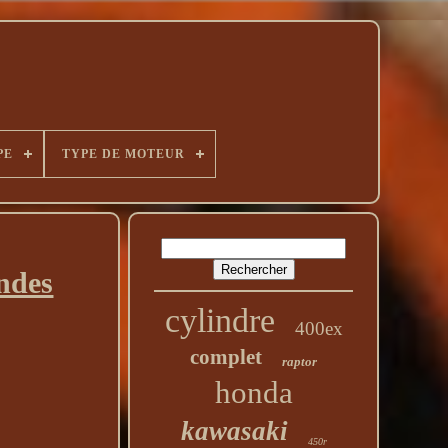
PE
TYPE DE MOTEUR
ndes
cylindre
400ex
complet
raptor
honda
kawasaki
450r