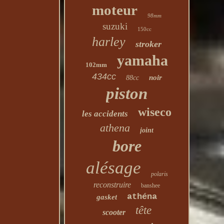
moteur
98mm
suzuki
150cc
harley
stroker
yamaha
102mm
434cc
noir
88cc
piston
wiseco
les accidents
athena
joint
bore
alésage
polaris
reconstruire
banshee
athéna
gasket
tête
scooter