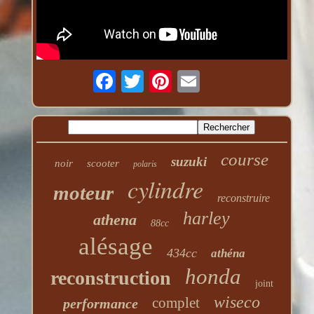
course
suzuki
noir
scooter
polaris
cylindre
moteur
reconstruire
harley
athena
88cc
alésage
434cc
athéna
honda
reconstruction
joint
wiseco
complet
performance