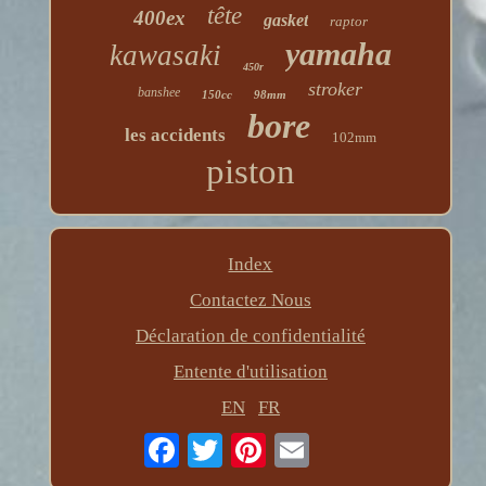
tête
400ex
gasket
raptor
yamaha
kawasaki
450r
stroker
banshee
150cc
98mm
bore
les accidents
102mm
piston
Index
Contactez Nous
Déclaration de confidentialité
Entente d'utilisation
EN
FR