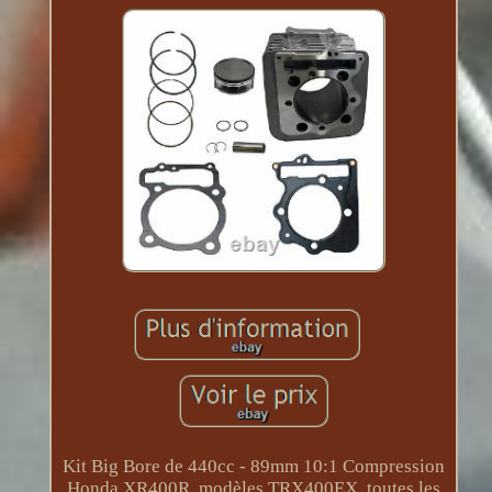
Kit Big Bore de 440cc - 89mm 10:1 Compression
Honda XR400R, modèles TRX400EX, toutes les