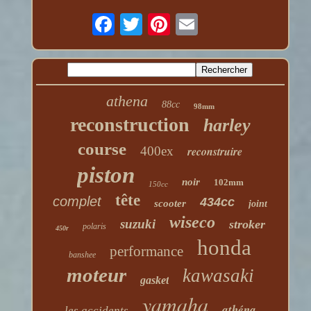
athena
88cc
98mm
reconstruction
harley
course
400ex
reconstruire
piston
noir
102mm
150cc
tête
complet
434cc
scooter
joint
wiseco
suzuki
stroker
polaris
450r
honda
performance
banshee
moteur
kawasaki
gasket
yamaha
athéna
les accidents