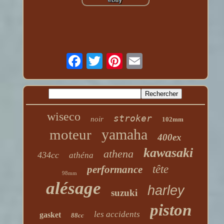
wiseco
stroker
noir
102mm
yamaha
moteur
400ex
kawasaki
athena
434cc
athéna
tête
performance
98mm
alésage
harley
suzuki
piston
les accidents
gasket
88cc