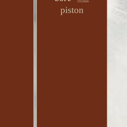
102mm
piston