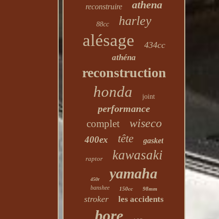
athena
reconstruire
harley
88cc
alésage
434cc
athéna
reconstruction
honda
joint
performance
wiseco
complet
tête
400ex
gasket
kawasaki
raptor
yamaha
450r
banshee
150cc
98mm
stroker
les accidents
bore