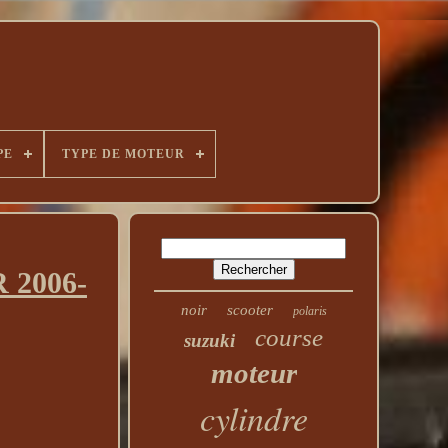
PE
TYPE DE MOTEUR
R 2006-
noir
scooter
polaris
course
suzuki
moteur
cylindre