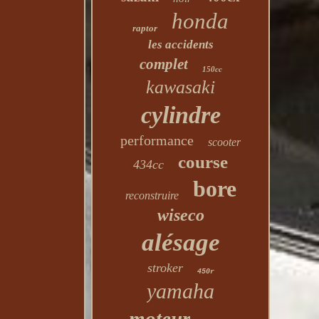
honda
raptor
les accidents
complet
150cc
kawasaki
cylindre
performance
scooter
course
434cc
bore
reconstruire
wiseco
alésage
stroker
450r
yamaha
moteur