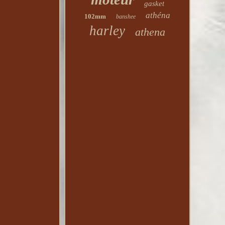
gasket
athéna
102mm
banshee
harley
athena