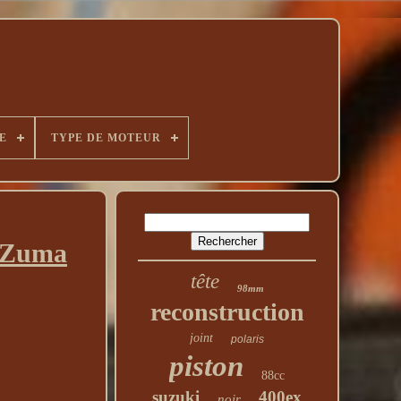
E
TYPE DE MOTEUR
g Zuma
tête
98mm
reconstruction
joint
polaris
piston
88cc
suzuki
400ex
noir