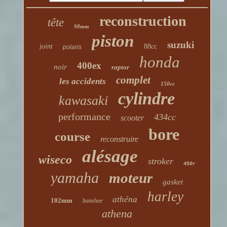
reconstruction
tête
98mm
piston
suzuki
joint
88cc
polaris
honda
400ex
noir
raptor
complet
les accidents
150cc
cylindre
kawasaki
performance
434cc
scooter
bore
course
reconstruire
alésage
wiseco
stroker
450r
yamaha
moteur
gasket
harley
athéna
102mm
banshee
athena