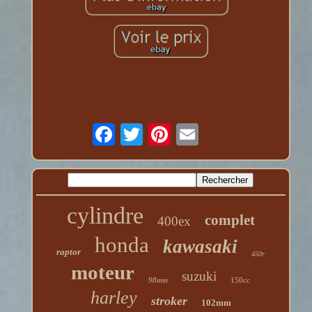
cylindre
complet
400ex
honda
kawasaki
raptor
450r
moteur
suzuki
98mm
150cc
harley
stroker
102mm