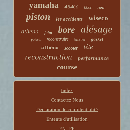
yamaha
434cc
noir
88cc
piston
wiseco
les accidents
alésage
bore
athena
joint
reconstruire
gasket
polaris
banshee
tête
athéna
scooter
reconstruction
performance
course
Index
Contactez Nous
Déclaration de confidentialité
Entente d'utilisation
EN
FR