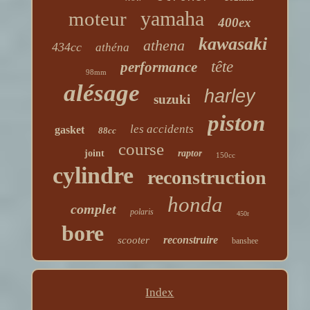
yamaha
moteur
400ex
kawasaki
athena
434cc
athéna
tête
performance
98mm
alésage
harley
suzuki
piston
les accidents
gasket
88cc
course
joint
raptor
150cc
cylindre
reconstruction
honda
complet
polaris
450r
bore
reconstruire
scooter
banshee
Index