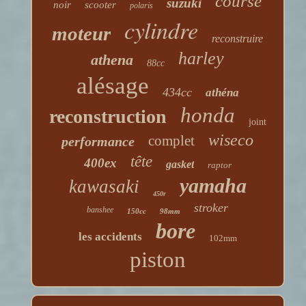
course
suzuki
noir
scooter
polaris
cylindre
moteur
reconstruire
harley
athena
88cc
alésage
434cc
athéna
honda
reconstruction
joint
wiseco
complet
performance
tête
400ex
gasket
raptor
yamaha
kawasaki
450r
stroker
banshee
150cc
98mm
bore
les accidents
102mm
piston