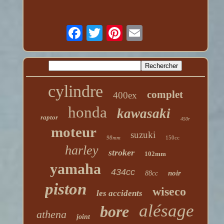
cylindre
complet
400ex
honda
kawasaki
raptor
450r
moteur
suzuki
98mm
150cc
harley
stroker
102mm
yamaha
434cc
noir
88cc
piston
wiseco
les accidents
alésage
bore
athena
joint