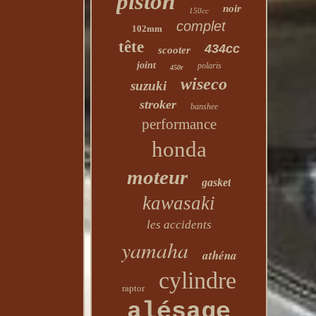
piston
noir
150cc
complet
102mm
tête
434cc
scooter
joint
polaris
450r
wiseco
suzuki
stroker
banshee
performance
honda
moteur
gasket
kawasaki
les accidents
yamaha
athéna
cylindre
raptor
alésage