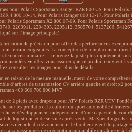
cames pour Polaris Sportsman Ranger RZR 800 US. Pour Polaris
 RZR 4 800 10-14. Pour Polaris Ranger 800 13-17. Pour Polaris
our Polaris Sportsman X2 800 07-09. Pour Polaris Sportsman Fo
03740, 2203911, 2204393, 2205112, 3585704, 5137206, 54126
diqué sur l’image principale).
brication de précision pour offrir des performances exception
 tout-terrain exigeantes. La conception de remplacement direct
hez le concessionnaire — reprenez la piste plus rapidement sans
recommandée. Veuillez vous assurer que ce produit convient à v
llez consulter les images pour plus de détails.
mm en raison de la mesure manuelle, merci de votre compréhensi
emble d’arbres de transmission CV arrière gauche et droit x2 pou
rtsman 400 600 700 800 MV7.
ant de 2 pieds avec drapeau pour ATV Polaris RZR UTV. Fondée
e sur les produits et la culture du sport automobile à travers 
herche et développement indépendante, d’une capacité de contrô
ait de logistique et de service après-vente. MaXpeedingrods sui
succès découle du dévouement et le bonheur vient du partage »
ices, aux passionnés de préparation automobile en Chine et à l’é