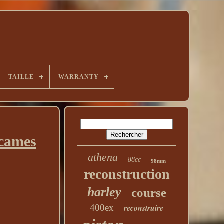
TAILLE
WARRANTY
 cames
athena
88cc
98mm
reconstruction
harley
course
400ex
reconstruire