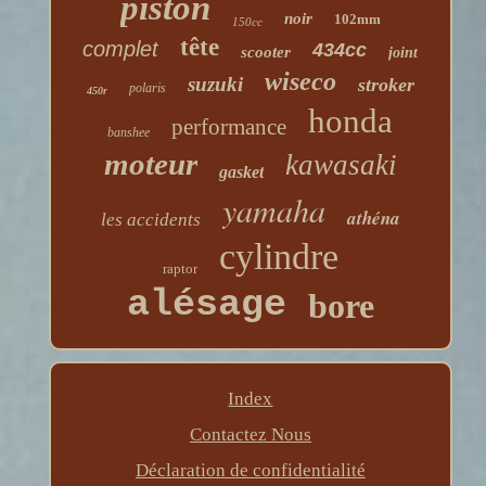
piston
noir
102mm
150cc
tête
complet
434cc
scooter
joint
wiseco
suzuki
stroker
polaris
450r
honda
performance
banshee
moteur
kawasaki
gasket
yamaha
athéna
les accidents
cylindre
raptor
alésage
bore
Index
Contactez Nous
Déclaration de confidentialité